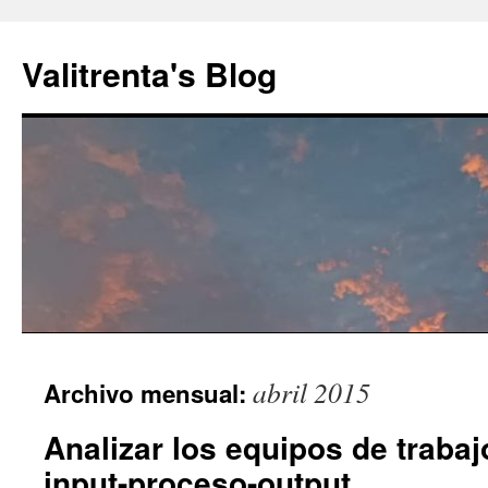
Saltar
al
Valitrenta's Blog
contenido
abril 2015
Archivo mensual:
Analizar los equipos de trabaj
input-proceso-output