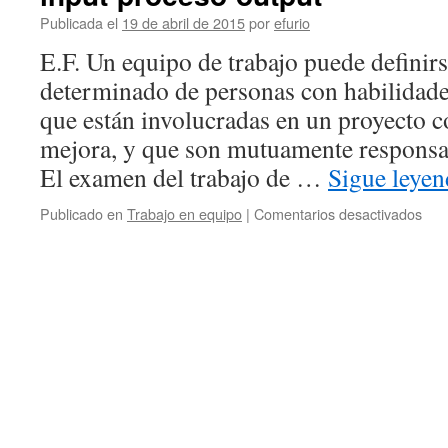
Publicada el
19 de abril de 2015
por
efurio
E.F. Un equipo de trabajo puede defini
determinado de personas con habilidad
que están involucradas en un proyecto 
mejora, y que son mutuamente responsa
El examen del trabajo de …
Sigue leye
Publicado en
Trabajo en equipo
|
Comentarios desactivados
en
Anal
los
equ
de
trab
el
mod
inpu
pro
out