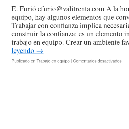
E. Furió efurio@valitrenta.com A la hor
equipo, hay algunos elementos que convi
Trabajar con confianza implica necesari
construir la confianza: es un elemento i
trabajo en equipo. Crear un ambiente f
leyendo
→
Publicado en
Trabajo en equipo
|
Comentarios desactivados
en
Tra
en
equ