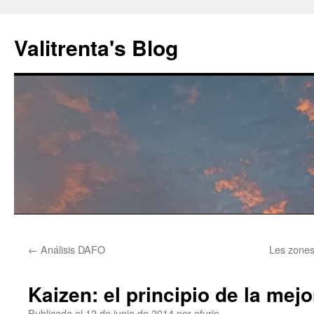
Saltar
al
Valitrenta's Blog
contenido
←
Análisis DAFO
Les zones
Kaizen: el principio de la mej
Publicada el
12 de junio de 2014
por
efurio