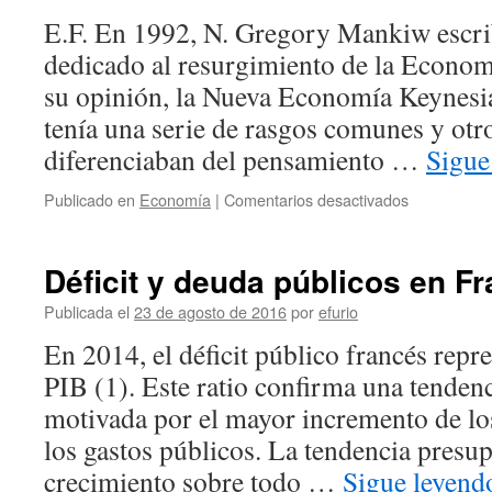
E.F. En 1992, N. Gregory Mankiw escrib
dedicado al resurgimiento de la Econom
su opinión, la Nueva Economía Keynesi
tenía una serie de rasgos comunes y otr
diferenciaban del pensamiento …
Sigue
Publicado en
Economía
|
Comentarios desactivados
en
Mankiw
y
la
Déficit y deuda públicos en Fr
Nueva
Economía
Publicada el
23 de agosto de 2016
por
efurio
Keynesiana
En 2014, el déficit público francés repr
PIB (1). Este ratio confirma una tenden
motivada por el mayor incremento de lo
los gastos públicos. La tendencia presup
crecimiento sobre todo …
Sigue leyen