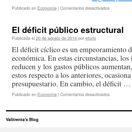
Publicado en
Economía
|
Comentarios desactivados
en
Déficit
y
deuda
El déficit público estructural
públicos
en
Publicada el
20 de agosto de 2016
por
efurio
Francia
El déficit cíclico es un empeoramiento d
económica. En estas circunstancias, los 
reducen y los gastos públicos aumentan
estos respecto a los anteriores, ocasiona 
presupuestario. En cambio, el déficit 
Publicado en
Economía
|
Comentarios desactivados
en
El
déficit
público
estructural
Valitrenta's Blog