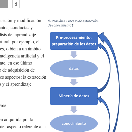
uisición y modificación
entos, conductas y
lisis del aprendizaje
tural, por ejemplo, el
es, o bien a un ámbito
nteligencia artificial y el
te, en ese último
o de adquisición de
es aspectos: la extracción
s y el aprendizaje
vos
n adquirida por la
ier aspecto referente a la