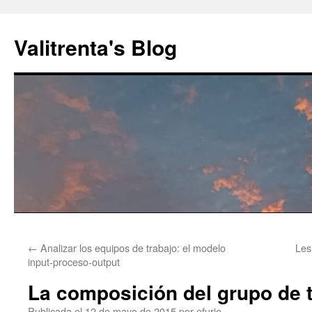
Saltar
al
Valitrenta's Blog
contenido
←
Analizar los equipos de trabajo: el modelo
Les
input-proceso-output
La composición del grupo de 
Publicada el
12 de mayo de 2015
por
efurio