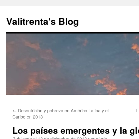
Saltar
al
Valitrenta's Blog
contenido
←
Desnutrición y pobreza en América Latina y el
L
Caribe en 2013
Los países emergentes y la gl
Publicada el
13 de diciembre de 2013
por
efurio