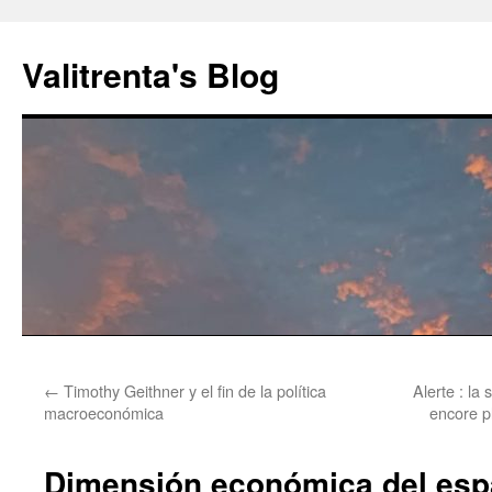
Saltar
al
Valitrenta's Blog
contenido
←
Timothy Geithner y el fin de la política
Alerte : la
macroeconómica
encore pl
Dimensión económica del esp