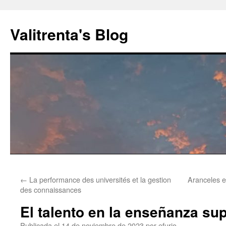
Saltar
al
Valitrenta's Blog
contenido
←
La performance des universités et la gestion
Aranceles 
des connaissances
El talento en la enseñanza sup
Publicada el
14 de noviembre de 2023
por
efurio