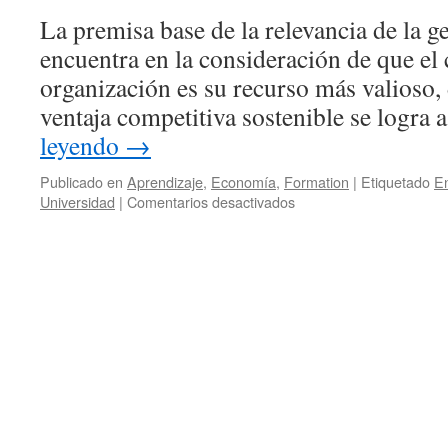
La premisa base de la relevancia de la ge
encuentra en la consideración de que el
organización es su recurso más valioso
ventaja competitiva sostenible se logra 
leyendo
→
Publicado en
Aprendizaje
,
Economía
,
Formation
|
Etiquetado
E
Universidad
|
Comentarios desactivados
en
El
talento
en
la
enseñanza
superior