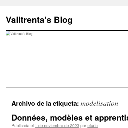
Saltar
al
Valitrenta's Blog
contenido
modelisation
Archivo de la etiqueta:
Données, modèles et apprent
Publicada el
1 de noviembre de 2023
por
efurio