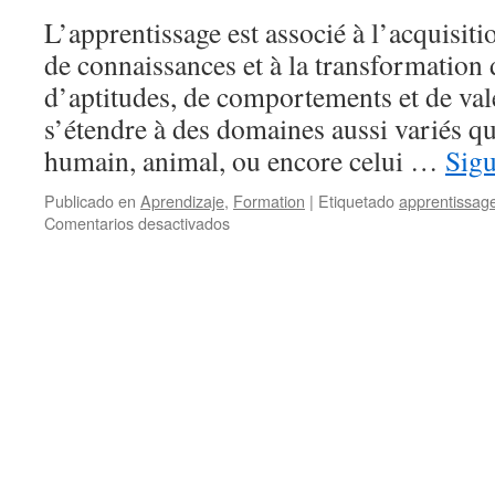
L’apprentissage est associé à l’acquisiti
de connaissances et à la transformation
d’aptitudes, de comportements et de val
s’étendre à des domaines aussi variés qu
humain, animal, ou encore celui …
Sig
Publicado en
Aprendizaje
,
Formation
|
Etiquetado
apprentissag
Comentarios desactivados
en
Données,
modèles
et
apprentissage