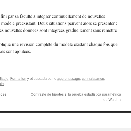
fini par sa faculté à intégrer continuellement de nouvelles
modèle préexistant. Deux situations peuvent alors se présenter :
les nouvelles données sont intégrées graduellement sans remettre
mplique une révision complète du modèle existant chaque fois que
ves sont ajoutées.
izaje
,
Formation
y etiquetada como
apprentissage
,
connaissance
,
nte
.
 des
Contraste de hipótesis: la prueba estadística paramétrica
de Wald
→