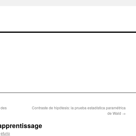
 des
Contraste de hipótesis: la prueba estadística paramétrica
de Wald
→
apprentissage
efurio